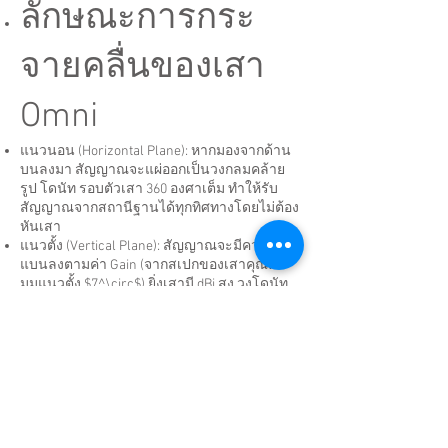
ลักษณะการกระ
จายคลื่นของเสา
Omni
แนวนอน (Horizontal Plane): หากมองจากด้าน
บนลงมา สัญญาณจะแผ่ออกเป็นวงกลมคล้าย
รูป โดนัท รอบตัวเสา 360 องศาเต็ม ทำให้รับ
สัญญาณจากสถานีฐานได้ทุกทิศทางโดยไม่ต้อง
หันเสา
แนวตั้ง (Vertical Plane): สัญญาณจะมีความบีบ
แบนลงตามค่า Gain (จากสเปกของเสาคุณคือ
มุมแนวตั้ง $7^\circ$) ยิ่งเสามี dBi สูง วงโดนัท
จะยิ่งแบนและพุ่งไปในแนวราบได้ไกลขึ้น แต่
จะจำกัดการกระจายคลื่นในแนวสูง-ต่ำ
💡 ข้อควรระวังในการติดตั้ง: > จากรูปทรง
โดนัทนี้ ตัวเสาจึงจำเป็นต้องติดตั้งเป็น แนวตั้ง
ฉาก 90 องศากับพื้นโลกเสมอ หากเสาเอียง รูป
คลื่นโดนัทจะเอียงตาม ส่งผลให้สัญญาณพุ่ง
ลงพื้นหรือขึ้นฟ้า ทำให้ประสิทธิภาพในการรับ-
ส่งสัญญาณลดลงทันทีครับ